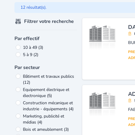
12 résultat(s).
Filtrer votre recherche
DA
Par effectif
10 à 49
(3)
PRE
5 à 9
(2)
ADR
Par secteur
Bâtiment et travaux publics
(12)
Equipement électrique et
AD
électronique
(5)
Construction mécanique et
industrie - équipements
(4)
Marketing, publicité et
PRE
médias
(4)
ADR
Bois et ameublement
(3)