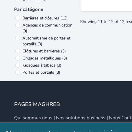
Commerce
(3)
Métallurgie et travail des
Par catégorie
métaux
(3)
Barrières et clôtures
(12)
Verre et matériaux de
Showing
11
to
12
of
12
res
Agences de communication
construction
(3)
(3)
Services aux entreprises
(1)
Automatisme de portes et
Textiles et habillement
(1)
portails
(3)
Clôtures et barrières
(3)
Grillages métalliques
(3)
Kiosques à tabacs
(3)
Portes et portails
(3)
Fermetures métalliques
(2)
Panneaux publicitaires
(2)
Portes automatiques,
portes de garage
(2)
PAGES MAGHREB
Qui sommes nous
|
Nos solutions business
|
Nous Cont