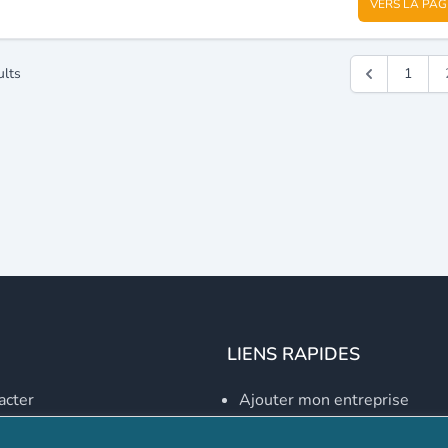
VERS LA PAG
ults
1
LIENS RAPIDES
acter
Ajouter mon entreprise
Créer un compte