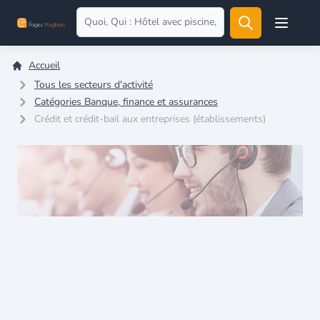
Open user
Accueil
Tous les secteurs d'activité
Catégories Banque, finance et assurances
Crédit et crédit-bail aux entreprises (établissements)