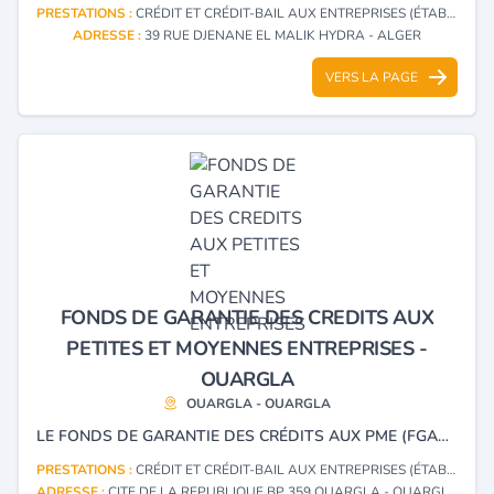
PRESTATIONS :
CRÉDIT ET CRÉDIT-BAIL AUX ENTREPRISES (ÉTABLISSEMENTS)
ADRESSE :
39 RUE DJENANE EL MALIK HYDRA - ALGER
VERS LA PAGE
FONDS DE GARANTIE DES CREDITS AUX
PETITES ET MOYENNES ENTREPRISES -
OUARGLA
OUARGLA - OUARGLA
LE FONDS DE GARANTIE DES CRÉDITS AUX PME (FGAR) EST UN ÉTABLISSEMENT PUBLIC A CARACTÈRE INDUSTRIEL ET COMMERCIAL (EPIC) DOTÉ DE LA PERSONNALITÉ MORALE ET DE L’AUTONOMIE FINANCIÈRE. IL A POUR MISSION DE FACILITER L’ACCÈS DES PETITES ET MOYENNES ENTREPRISES AU FINANCEMENT BANCAIRE EN GARANTISSANT LES CRÉDITS D’INVESTISSEMENT DESTINÉS À LA CRÉATION, L’EXTENSION OU LA MODERNISATION DE LEURS ACTIVITÉS.
PRESTATIONS :
CRÉDIT ET CRÉDIT-BAIL AUX ENTREPRISES (ÉTABLISSEMENTS)
ADRESSE :
CITE DE LA REPUBLIQUE BP 359 OUARGLA - OUARGLA