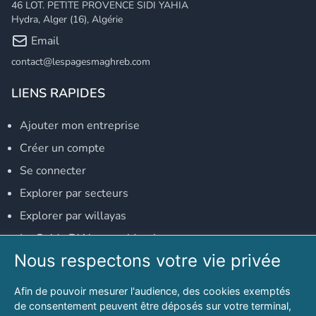
46 LOT. PETITE PROVENCE SIDI YAHIA
Hydra, Alger (16), Algérie
Email
contact@lespagesmaghreb.com
LIENS RAPIDES
Ajouter mon entreprise
Créer un compte
Se connecter
Explorer par secteurs
Explorer par willayas
Le Guide D'Alger, guide-alger.com
Nous respectons votre vie privée
NOS RÉSEAUX SOCIAUX
Afin de pouvoir mesurer l'audience, des cookies exemptés
Notre page Facebook
de consentement peuvent être déposés sur votre terminal,