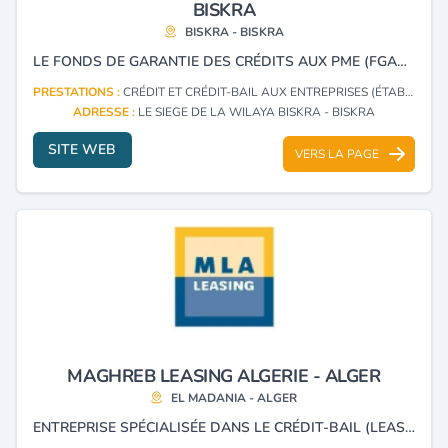
BISKRA
BISKRA - BISKRA
LE FONDS DE GARANTIE DES CRÉDITS AUX PME (FGAR) EST UN ÉTABLISSEMENT PUBLIC A CARACTÈRE INDUSTRIEL ET COMMERCIAL (EPIC) DOTÉ DE LA PERSONNALITÉ MORALE ET DE L’AUTONOMIE FINANCIÈRE. IL A POUR MISSION DE FACILITER L’ACCÈS DES PETITES ET MOYENNES ENTREPRISES AU FINANCEMENT BANCAIRE EN GARANTISSANT LES CRÉDITS D’INVESTISSEMENT DESTINÉS À LA CRÉATION, L’EXTENSION OU LA MODERNISATION DE LEURS ACTIVITÉS.
PRESTATIONS :
CRÉDIT ET CRÉDIT-BAIL AUX ENTREPRISES (ÉTABLISSEMENTS)
ADRESSE :
LE SIEGE DE LA WILAYA BISKRA - BISKRA
SITE WEB
VERS LA PAGE
MAGHREB LEASING ALGERIE - ALGER
EL MADANIA - ALGER
ENTREPRISE SPÉCIALISÉE DANS LE CRÉDIT-BAIL (LEASING) ET LA LOCATION LONGUE DURÉE (LLD).