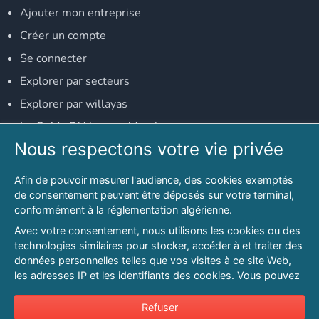
Ajouter mon entreprise
Créer un compte
Se connecter
Explorer par secteurs
Explorer par willayas
Le Guide D'Alger, guide-alger.com
Nous respectons votre vie privée
NOS RÉSEAUX SOCIAUX
Afin de pouvoir mesurer l'audience, des cookies exemptés
Notre page Facebook
de consentement peuvent être déposés sur votre terminal,
conformément à la réglementation algérienne.
Notre page LinkedIn
Avec votre consentement, nous utilisons les cookies ou des
Notre page Instagram
technologies similaires pour stocker, accéder à et traiter des
données personnelles telles que vos visites à ce site Web,
Notre page Twitter
les adresses IP et les identifiants des cookies. Vous pouvez
refuser ou vous opposer au traitement des données fondé
sur l'intérêt légitime à tout moment en cliquant sur « Refuser
Refuser