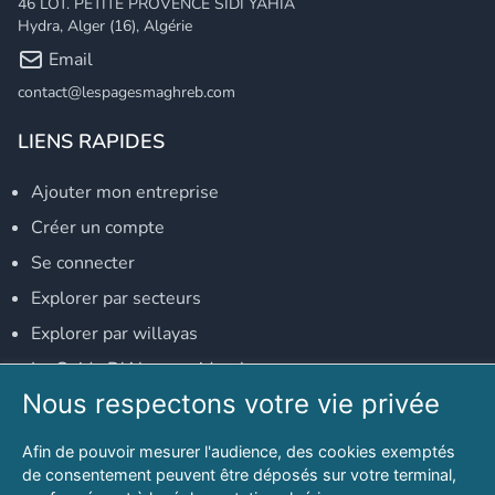
46 LOT. PETITE PROVENCE SIDI YAHIA
Hydra, Alger (16), Algérie
Email
contact@lespagesmaghreb.com
LIENS RAPIDES
Ajouter mon entreprise
Créer un compte
Se connecter
Explorer par secteurs
Explorer par willayas
Le Guide D'Alger, guide-alger.com
Nous respectons votre vie privée
NOS RÉSEAUX SOCIAUX
Afin de pouvoir mesurer l'audience, des cookies exemptés
Notre page Facebook
de consentement peuvent être déposés sur votre terminal,