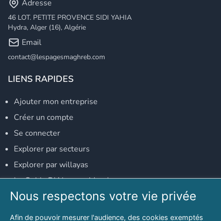
Adresse
46 LOT. PETITE PROVENCE SIDI YAHIA
Hydra, Alger (16), Algérie
Email
contact@lespagesmaghreb.com
LIENS RAPIDES
Ajouter mon entreprise
Créer un compte
Se connecter
Explorer par secteurs
Explorer par willayas
Le Guide D'Alger, guide-alger.com
Nous respectons votre vie privée
NOS RÉSEAUX SOCIAUX
Afin de pouvoir mesurer l'audience, des cookies exemptés
Notre page Facebook