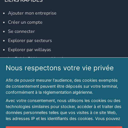
Ajouter mon entreprise
Créer un compte
Se connecter
Explorer par secteurs
Explorer par willayas
Le Guide D'Alger, guide-alger.com
Nous respectons votre vie privée
NOS RÉSEAUX SOCIAUX
Afin de pouvoir mesurer l'audience, des cookies exemptés
Notre page Facebook
de consentement peuvent être déposés sur votre terminal,
conformément à la réglementation algérienne.
Notre page LinkedIn
Avec votre consentement, nous utilisons les cookies ou des
Notre page Instagram
technologies similaires pour stocker, accéder à et traiter des
données personnelles telles que vos visites à ce site Web,
Notre page Twitter
les adresses IP et les identifiants des cookies. Vous pouvez
refuser ou vous opposer au traitement des données fondé